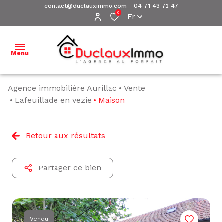
contact@duclauximmo.com
-
04 71 43 72 47
0
Fr
Menu
Agence immobilière Aurillac
Vente
ACCUEIL
Lafeuillade en vezie
Maison
NOS
BIENS À
Retour aux résultats
VENDRE
NOS
Partager ce bien
BIENS
VENDUS
ESTIMATION
Vendu