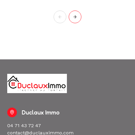
Duclaux Immo
04 71 43 72 47
contact@duclauximmo.com