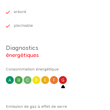
arboré
piscinable
diagnostics
énergétiques
Consommation énergétique
A
B
C
D
E
F
G
Emission de gaz à effet de serre