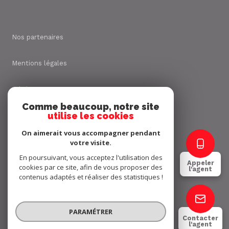
Nos partenaires
Mentions légales
Admin
Comme beaucoup, notre site
utilise les cookies
Nos honoraires
On aimerait vous accompagner pendant
Politique RGPD
votre visite.
En poursuivant, vous acceptez l'utilisation des
Appeler
cookies par ce site, afin de vous proposer des
Cookies
l'agent
contenus adaptés et réaliser des statistiques !
© 2026 | Tous droits réservés
PARAMÉTRER
Contacter
l'agent