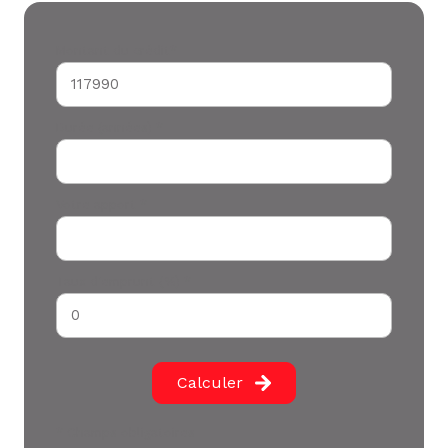
Montant du crédit*
Durée (années) *
Votre apport *
Taux d'emprunt (%) *
Calculer
* Champs obligatoires