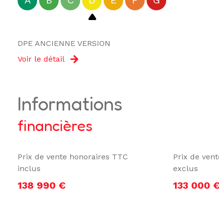
A
B
C
D
E
F
G
DPE ANCIENNE VERSION
Voir le détail
informations
financières
Prix de vente honoraires TTC
Prix de ven
inclus
exclus
138 990 €
133 000 