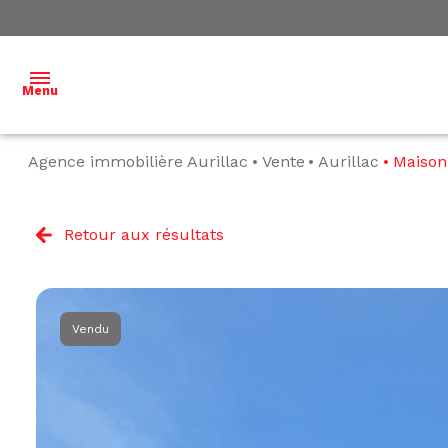
Menu
Agence immobilière Aurillac
Vente
Aurillac
Maison
ACCUEIL
NOS
Retour aux résultats
BIENS À
VENDRE
NOS
Vendu
BIENS
VENDUS
ESTIMATION
L'ÉQUIPE