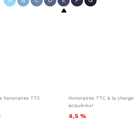
A
B
C
D
E
F
G
te honoraires TTC
Honoraires TTC à la charge
acquéreur
€
4,5 %