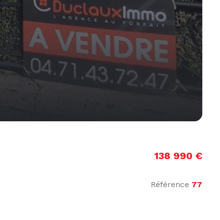
138 990 €
Référence
77