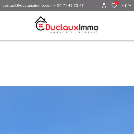
0
Fr
contact@duclauximmo.com
-
04 71 43 72 47