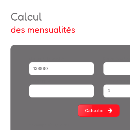
calcul
des mensualités
Montant du crédit*
Durée (années
Votre apport *
Taux d'emprun
Calculer
* Champs obligatoires