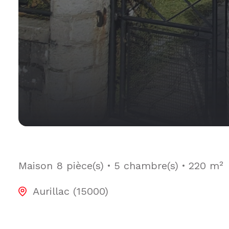
Maison
8 pièce(s)
5 chambre(s)
220 m²
Aurillac (15000)