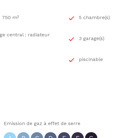
1 750 m²
5 chambre(s)
e central : radiateur
3 garage(s)
e
piscinable
Emission de gaz à effet de serre