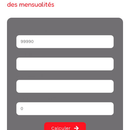
des mensualités
Montant du crédit*
Durée (années) *
Votre apport *
Taux d'emprunt (%) *
Calculer