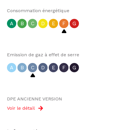
Consommation énergétique
A
B
C
D
E
F
G
Emission de gaz à effet de serre
A
B
C
D
E
F
G
DPE ANCIENNE VERSION
Voir le détail