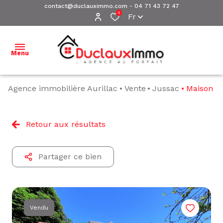
contact@duclauximmo.com
-
04 71 43 72 47
0
Fr
Menu
Agence immobilière Aurillac
Vente
Jussac
Maison
ACCUEIL
NOS
Retour aux résultats
BIENS À
VENDRE
Partager ce bien
NOS
BIENS
VENDUS
ESTIMATION
Vendu