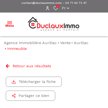
contact@duclauximmo.com
-
04 71 43 72 47
0
Fr
Menu
Agence immobilière Aurillac
Vente
Aurillac
ACCUEIL
Immeuble
NOS
BIENS À
Retour aux résultats
VENDRE
NOS
Télécharger la fiche
BIENS
VENDUS
Partager ce bien
ESTIMATION