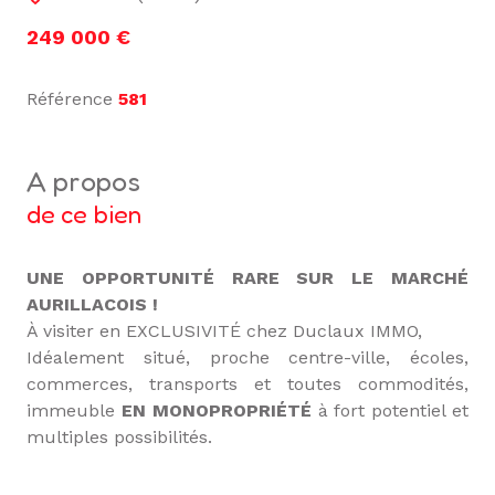
249 000 €
Référence
581
a propos
de ce bien
UNE OPPORTUNITÉ RARE SUR LE MARCHÉ
AURILLACOIS !
À visiter en EXCLUSIVITÉ chez Duclaux IMMO,
Idéalement situé, proche centre-ville, écoles,
commerces, transports et toutes commodités,
immeuble
EN MONOPROPRIÉTÉ
à fort potentiel et
multiples possibilités.
L'immeuble se compose de
quatre appartements
,
vendus
libres de toute occupation
, répartis