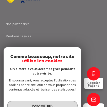
Nos partenaires
Mentions légales
Admin
Comme beaucoup, notre site
utilise les cookies
Nos honoraires
On aimerait vous accompagner pendant
Politique RGPD
votre visite.
En poursuivant, vous acceptez l'utilisation des
Appeler
cookies par ce site, afin de vous proposer des
Cookies
l'agent
contenus adaptés et réaliser des statistiques !
© 2026 | Tous droits réservés
PARAMÉTRER