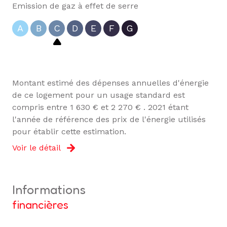
Emission de gaz à effet de serre
ascenseur
A
B
C
D
E
F
G
vue dégagée
cave
Montant estimé des dépenses annuelles d'énergie
de ce logement pour un usage standard est
balcon
compris entre 1 630 € et 2 270 € . 2021 étant
l'année de référence des prix de l'énergie utilisés
pour établir cette estimation.
interphone
Voir le détail
quartier Centre-ville
informations
financières