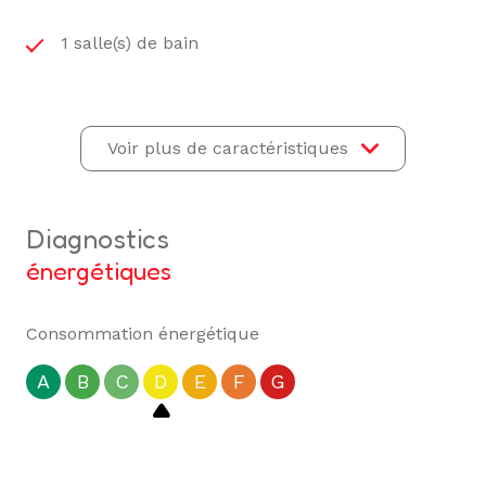
1 salle(s) de bain
1 salle(s) d'eau
Voir plus de caractéristiques
construit en 1970
cuisine américaine (équipée)
diagnostics
énergétiques
Chauffage collectif : radiateur (bois)
Consommation énergétique
exposition Sud
A
B
C
D
E
F
G
5ème étage
6 étage(s)