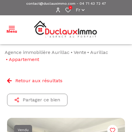
contact@duclauximmo.com
-
04 71 43 72 47
0
Fr
Menu
Agence immobilière Aurillac
Vente
Aurillac
ACCUEIL
Appartement
NOS
BIENS À
Retour aux résultats
VENDRE
NOS
Partager ce bien
BIENS
VENDUS
ESTIMATION
Vendu