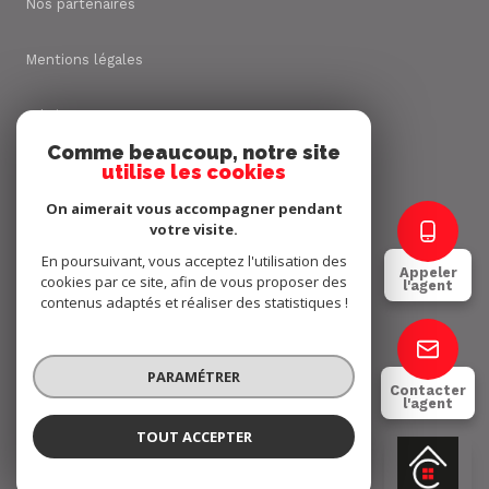
Nos partenaires
Mentions légales
Admin
Comme beaucoup, notre site
utilise les cookies
Nos honoraires
On aimerait vous accompagner pendant
Politique RGPD
votre visite.
En poursuivant, vous acceptez l'utilisation des
Appeler
cookies par ce site, afin de vous proposer des
Cookies
l'agent
contenus adaptés et réaliser des statistiques !
© 2026 | Tous droits réservés
PARAMÉTRER
Contacter
l'agent
Réalisé par
TOUT ACCEPTER
Cécile Duclaux
Négociatrice