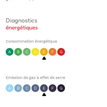
diagnostics
énergétiques
Consommation énergétique
A
B
C
D
E
F
G
Emission de gaz à effet de serre
A
B
C
D
E
F
G