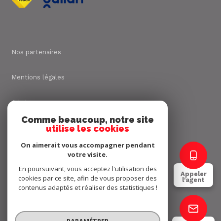
Nos partenaires
Mentions légales
Admin
Comme beaucoup, notre site
utilise les cookies
Nos honoraires
On aimerait vous accompagner pendant
Politique RGPD
votre visite.
En poursuivant, vous acceptez l'utilisation des
Appeler
cookies par ce site, afin de vous proposer des
Cookies
l'agent
contenus adaptés et réaliser des statistiques !
© 2026 | Tous droits réservés
PARAMÉTRER