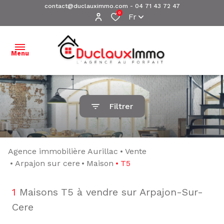
contact@duclauximmo.com
-
04 71 43 72 47
0
Fr
Menu
ACCUEIL
Filtrer
NOS
BIENS À
VENDRE
Agence immobilière Aurillac
Vente
NOS
Arpajon sur cere
Maison
T5
BIENS
VENDUS
1
Maisons T5 à vendre sur Arpajon-Sur-
Cere
ESTIMATION