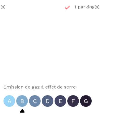
(s)
1 parking(s)
Emission de gaz à effet de serre
A
B
C
D
E
F
G