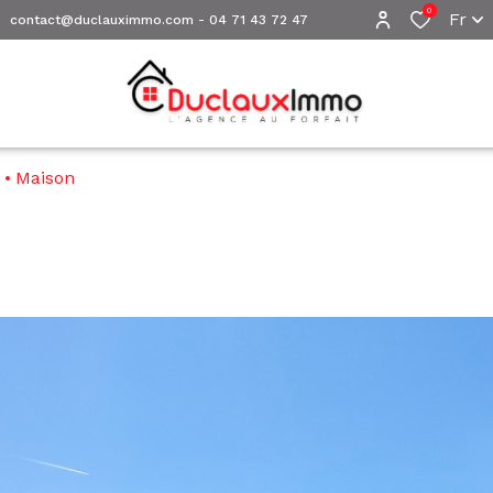
0
Fr
contact@duclauximmo.com
-
04 71 43 72 47
e
Maison