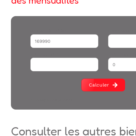
des mensualités
Montant du crédit*
Durée (années
Votre apport *
Taux d'emprun
Calculer
* Champs obligatoires
consulter les autres bi