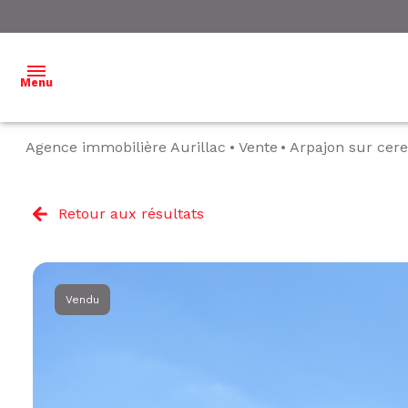
Menu
Agence immobilière Aurillac
Vente
Arpajon sur cer
ACCUEIL
NOS
Retour aux résultats
BIENS À
VENDRE
NOS
Vendu
BIENS
VENDUS
ESTIMATION
L'ÉQUIPE