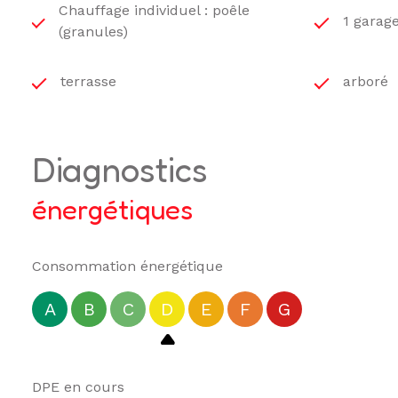
Chauffage individuel : poêle
1 garage
(granules)
terrasse
arboré
diagnostics
énergétiques
Consommation énergétique
A
B
C
D
E
F
G
DPE en cours