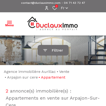
contact@duclauximmo.com
-
04 71 43 72 47
0
Fr
Menu
ACCUEIL
Filtrer
NOS
BIENS À
VENDRE
Agence immobilière Aurillac
Vente
NOS
Arpajon sur cere
Appartement
BIENS
VENDUS
2
annonce(s) immobilière(s) :
Appartements en vente sur Arpajon-Sur-
ESTIMATION
Cere