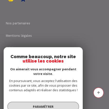
Nos partenaires
Mentions légales
Admin
Comme beaucoup, notre site
utilise les cookies
Nos honoraires
On aimerait vous accompagner pendant
Politique RGPD
votre visite.
En poursuivant, vous acceptez l'utilisation des
cookies par ce site, afin de vous proposer des
Cookies
contenus adaptés et réaliser des statistiques !
© 2026 | Tous droits réservés
PARAMÉTRER