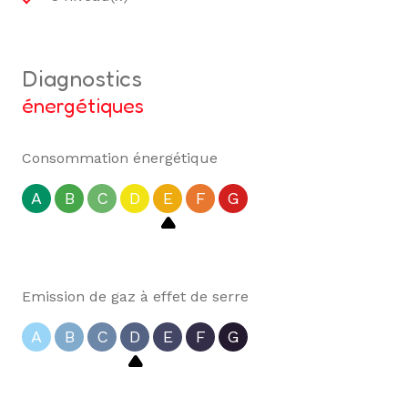
diagnostics
énergétiques
Consommation énergétique
A
B
C
D
E
F
G
Emission de gaz à effet de serre
A
B
C
D
E
F
G