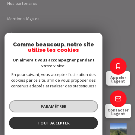
Nos partenaires
Mentions légales
Admin
Comme beaucoup, notre site
utilise les cookies
Nos honoraires
On aimerait vous accompagner pendant
Politique RGPD
votre visite.
En poursuivant, vous acceptez l'utilisation des
Appeler
cookies par ce site, afin de vous proposer des
Cookies
l'agent
contenus adaptés et réaliser des statistiques !
© 2026 | Tous droits réservés
PARAMÉTRER
Contacter
l'agent
Réalisé par
TOUT ACCEPTER
Jimmy FALIES
Négociateur