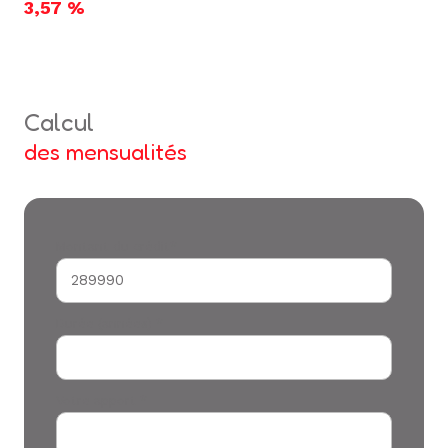
3,57 %
calcul
des mensualités
Montant du crédit*
Durée (années) *
Votre apport *