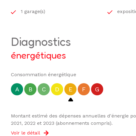
Agence Duclaux IMMO
50 rue des Carmes
1 garage(s)
exposit
15000 AURILLAC
04.71.43.72.47
contact@duclauximmo.com
diagnostics
énergétiques
Les informations sur les risques auxquels ce bien es
Consommation énergétique
A
B
C
D
E
F
G
Montant estimé des dépenses annuelles d'énergie pou
2021, 2022 et 2023 (abonnements compris).
Voir le détail