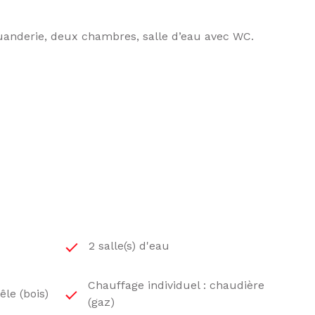
uanderie, deux chambres, salle d’eau avec WC.
au récente, WC séparés.
 fenêtres sont en PVC double vitrage.
2 salle(s) d'eau
Chauffage individuel : chaudière
êle (bois)
(gaz)