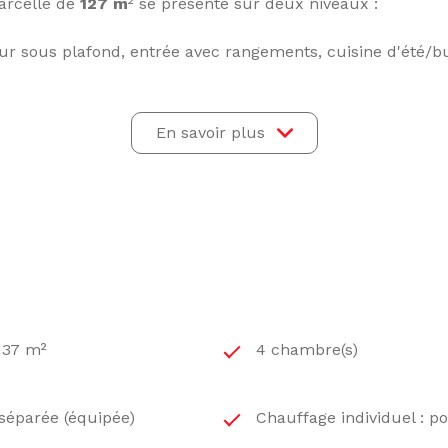
arcelle de
127 m
² se présente sur deux niveaux :
ur sous plafond, entrée avec rangements, cuisine d'été/b
emi-ouverte donnant sur balcon, deux chambres, salle d’e
En savoir plus
ensation, il y a un insert dans la pièce de vie, toutes les
abilité exceptionnelle et des coûts d’entretien maîtrisés ;
ies d'énergie ;
eau & nombreux rangements ;
édiate des lieux sans travaux conséquents ;
dien.
 137 m²
4 chambre(s)
e visite :
 séparée (équipée)
Chauffage individuel : po