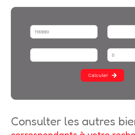
Montant du crédit*
Durée (années
Votre apport *
Taux d'emprun
Calculer
* Champs obligatoires
consulter les autres bi
correspondants à votre rech