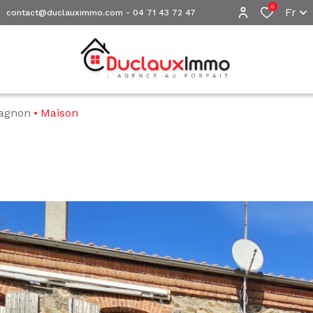
0
Fr
contact@duclauximmo.com
-
04 71 43 72 47
lagnon
Maison