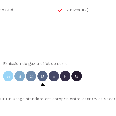
ion Sud
2 niveau(x)
t exposé sont disponibles sur le site
Géorisques
Emission de gaz à effet de serre
A
B
C
D
E
F
G
r un usage standard est compris entre 2 940 € et 4 020 