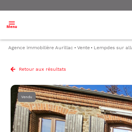
Menu
Agence immobilière Aurillac
Vente
Lempdes sur al
ACCUEIL
NOS
Retour aux résultats
BIENS À
VENDRE
NOS
Vendu
BIENS
VENDUS
ESTIMATION
L'ÉQUIPE