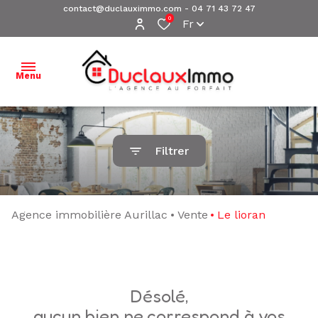
contact@duclauximmo.com
-
04 71 43 72 47
0
Fr
Menu
ACCUEIL
Filtrer
NOS
BIENS À
VENDRE
Agence immobilière Aurillac
Vente
Le lioran
NOS
BIENS
VENDUS
désolé,
ESTIMATION
aucun bien ne correspond à vos