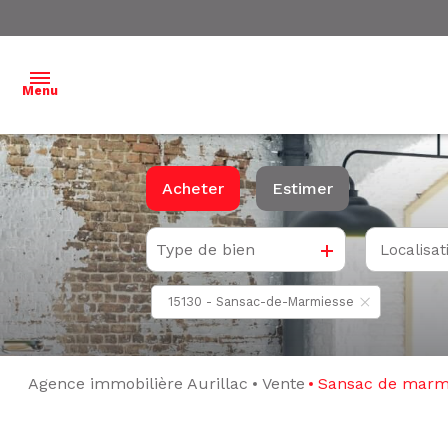
Menu
ACCUEIL
Acheter
Estimer
NOS
BIENS À
Type de bien
Localisat
De l'ancien
VENDRE
15130 - Sansac-de-Marmiesse
NOS
BIENS
VENDUS
Agence immobilière Aurillac
Vente
Sansac de marm
ESTIMATION
L'ÉQUIPE