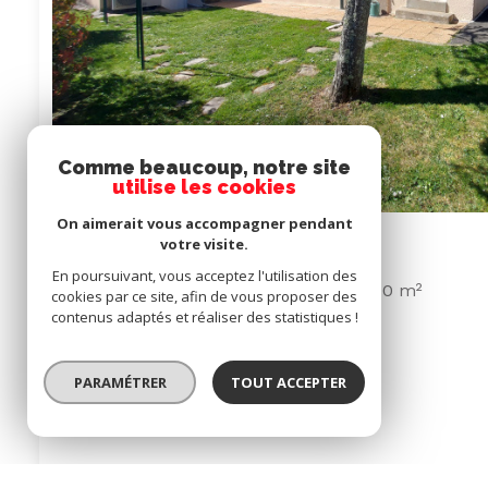
Comme beaucoup, notre site
utilise les cookies
On aimerait vous accompagner pendant
votre visite.
Sous-compromis
Exclusivité
En poursuivant, vous acceptez l'utilisation des
Maison 5 pièce(s)
3 chambre(s)
100 m²
cookies par ce site, afin de vous proposer des
contenus adaptés et réaliser des statistiques !
Sansac-de-Marmiesse (15130)
PARAMÉTRER
TOUT ACCEPTER