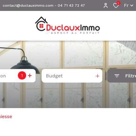
0
Fr
contact@duclauximmo.com
-
04 71 43 72 47
1
Budget
Filtr
ion
iesse