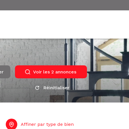
er
Voir les
2
annonces
Réinitialiser
Affiner par type de bien