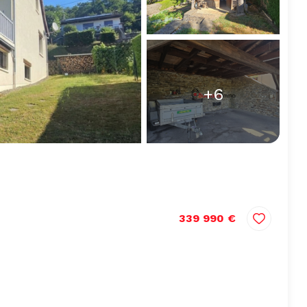
+6
339 990 €