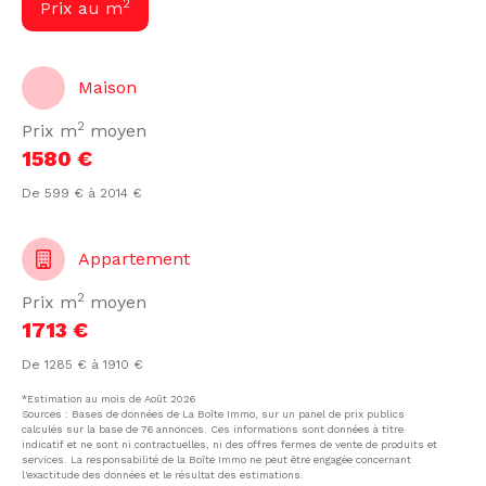
2
Prix au m
Maison
2
Prix m
moyen
1580 €
De 599 € à 2014 €
Appartement
2
Prix m
moyen
1713 €
De 1285 € à 1910 €
*Estimation au mois de Août 2026
Sources : Bases de données de La Boîte Immo, sur un panel de prix publics
calculés sur la base de 76 annonces. Ces informations sont données à titre
indicatif et ne sont ni contractuelles, ni des offres fermes de vente de produits et
services. La responsabilité de la Boîte Immo ne peut être engagée concernant
l'exactitude des données et le résultat des estimations.