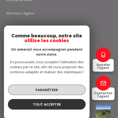
Mentions légales
Admin
Comme beaucoup, notre site
utilise les cookies
Nos honoraires
On aimerait vous accompagner pendant
Politique RGPD
votre visite.
En poursuivant, vous acceptez l'utilisation des
Appeler
cookies par ce site, afin de vous proposer des
Cookies
l'agent
contenus adaptés et réaliser des statistiques !
© 2026 | Tous droits réservés
PARAMÉTRER
Contacter
l'agent
Réalisé par
TOUT ACCEPTER
Jimmy FALIES
Négociateur