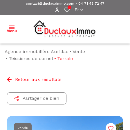
contact@duclauximmo.com
-
04 71 43 72 47
0
Fr
Menu
Agence immobilière Aurillac
Vente
ACCUEIL
Teissieres de cornet
Terrain
NOS
BIENS À
Retour aux résultats
VENDRE
NOS
Partager ce bien
BIENS
VENDUS
ESTIMATION
Vendu