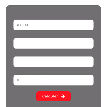
Montant du crédit*
Durée (années) *
Votre apport *
Taux d'emprunt (%) *
Calculer