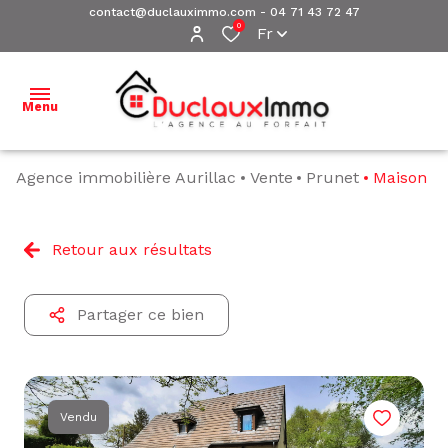
contact@duclauximmo.com
-
04 71 43 72 47
0
Fr
Menu
Agence immobilière Aurillac
Vente
Prunet
Maison
ACCUEIL
NOS
Retour aux résultats
BIENS À
VENDRE
Partager ce bien
NOS
BIENS
VENDUS
ESTIMATION
Vendu