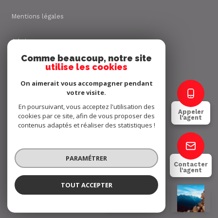
Mentions légales
Admin
Comme beaucoup, notre site
utilise les cookies
Nos honoraires
On aimerait vous accompagner pendant
Politique RGPD
votre visite.
En poursuivant, vous acceptez l'utilisation des
Appeler
cookies par ce site, afin de vous proposer des
Cookies
l'agent
contenus adaptés et réaliser des statistiques !
© 2026 | Tous droits réservés
PARAMÉTRER
Contacter
l'agent
Réalisé par
TOUT ACCEPTER
Yannick BRUEL
Négociateur