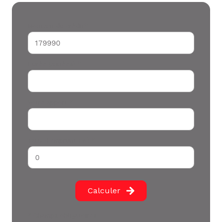
Montant du crédit*
Durée (années) *
Votre apport *
Taux d'emprunt (%) *
Calculer
* Champs obligatoires