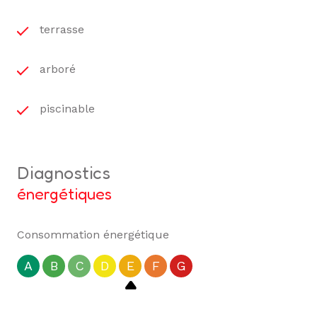
terrasse
arboré
piscinable
diagnostics
énergétiques
Consommation énergétique
A
B
C
D
E
F
G