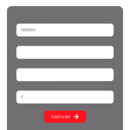
Montant du crédit*
Durée (années) *
Votre apport *
Taux d'emprunt (%) *
Calculer