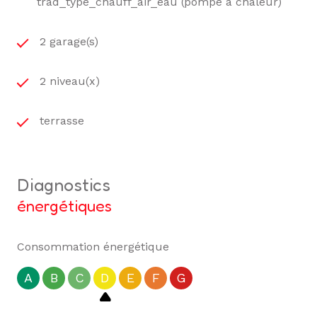
trad_type_chauff_air_eau (pompe à chaleur)
2 garage(s)
2 niveau(x)
terrasse
diagnostics
énergétiques
Consommation énergétique
A
B
C
D
E
F
G