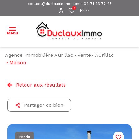
contact@duclauximmo.com
-
04 71 43 72 47
0
Fr
Menu
Agence immobilière Aurillac
Vente
Aurillac
ACCUEIL
Maison
NOS
BIENS À
Retour aux résultats
VENDRE
NOS
Partager ce bien
BIENS
VENDUS
ESTIMATION
Vendu