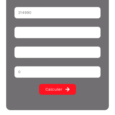
Montant du crédit*
Durée (années) *
Votre apport *
Taux d'emprunt (%) *
Calculer
* Champs obligatoires