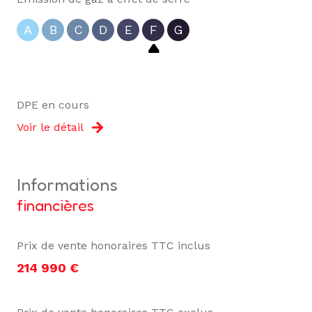
A
B
C
D
E
F
G
DPE en cours
Voir le détail
informations
financières
Prix de vente honoraires TTC inclus
214 990 €