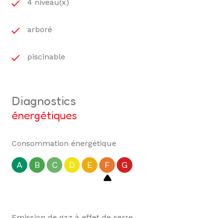
4 niveau(x)
15000 AURILLAC.
Tél : 04.71.43.72.47.
Mail : contact@duclauximmo.com
arboré
Les informations sur les risques auxquels ce bien
piscinable
est exposé sont disponibles sur le site
Géorisques
diagnostics
énergétiques
Consommation énergétique
A
B
C
D
E
F
G
Emission de gaz à effet de serre