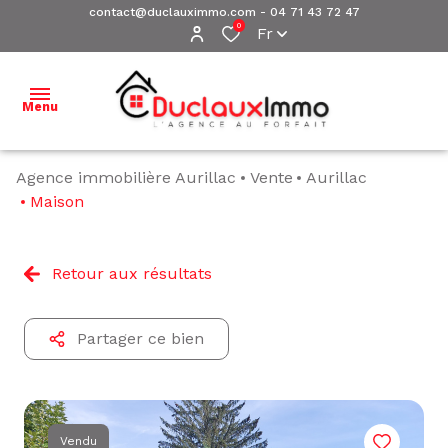
contact@duclauximmo.com
-
04 71 43 72 47
0
Fr
Menu
Agence immobilière Aurillac
Vente
Aurillac
ACCUEIL
Maison
NOS
BIENS À
Retour aux résultats
VENDRE
NOS
Partager ce bien
BIENS
VENDUS
ESTIMATION
Vendu