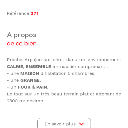
Référence
371
a propos
de ce bien
Proche Arpajon-sur-cère, dans un environnement
CALME
,
ENSEMBLE
immobilier comprenant :
- une
MAISON
d'habitation 5 chambres,
- une
GRANGE
,
- un
FOUR à PAIN
.
Le tout sur un très beau terrain plat et attenant de
2800 m² environ.
La maison d'habitation, couverte en
ARDOISE
, se
présente sur 4 niveaux.
En sous-sol : cave.
En savoir plus