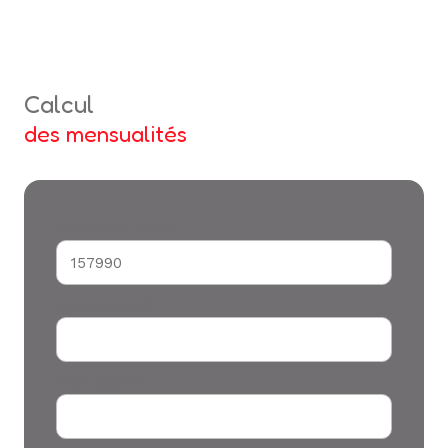
calcul
des mensualités
Montant du crédit*
Durée (années) *
Votre apport *