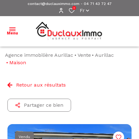
contact@duclauximmo.com
-
04 71 43 72 47
0
Fr
Menu
Agence immobilière Aurillac
Vente
Aurillac
ACCUEIL
Maison
NOS
BIENS À
Retour aux résultats
VENDRE
NOS
Partager ce bien
BIENS
VENDUS
ESTIMATION
Vendu