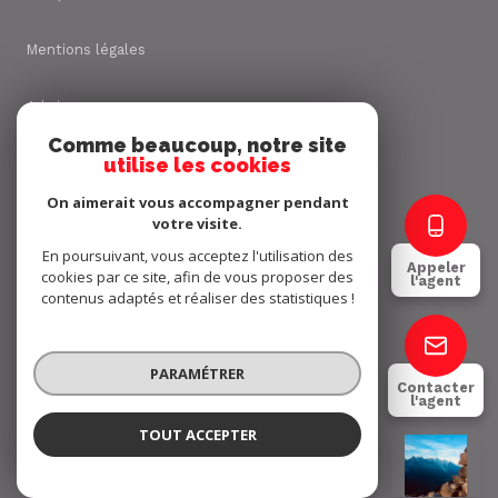
Mentions légales
Admin
Comme beaucoup, notre site
utilise les cookies
Nos honoraires
On aimerait vous accompagner pendant
Politique RGPD
votre visite.
En poursuivant, vous acceptez l'utilisation des
Appeler
cookies par ce site, afin de vous proposer des
Cookies
l'agent
contenus adaptés et réaliser des statistiques !
© 2026 | Tous droits réservés
PARAMÉTRER
Contacter
l'agent
Réalisé par
TOUT ACCEPTER
Yannick BRUEL
Négociateur