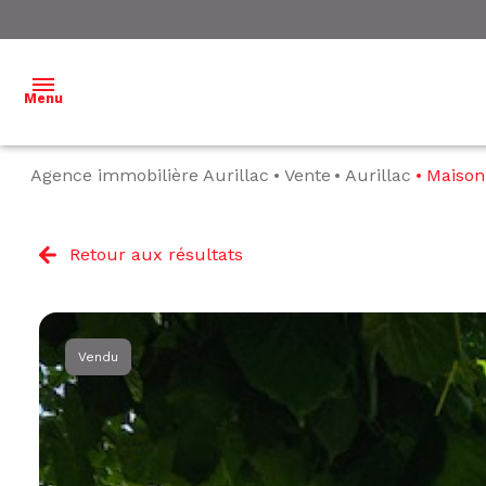
Menu
Agence immobilière Aurillac
Vente
Aurillac
Maison
ACCUEIL
NOS
Retour aux résultats
BIENS À
VENDRE
NOS
Vendu
BIENS
VENDUS
ESTIMATION
L'ÉQUIPE