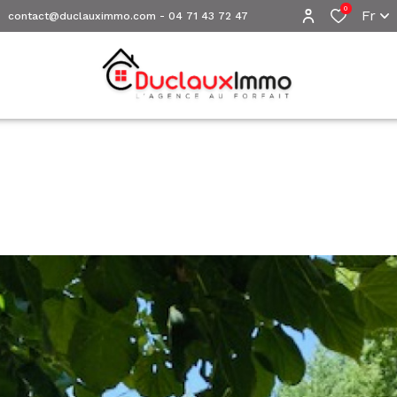
0
Fr
contact@duclauximmo.com
-
04 71 43 72 47