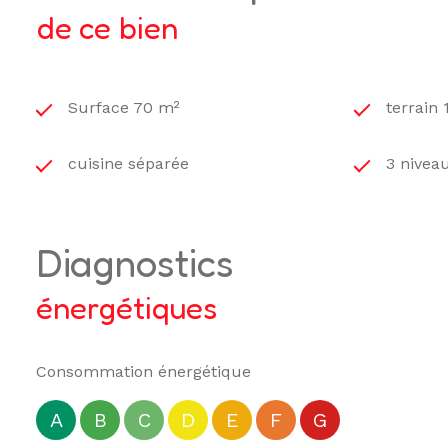
de ce bien
Surface 70 m²
terrain 
cuisine séparée
3 niveau
diagnostics
énergétiques
Consommation énergétique
A
B
C
D
E
F
G