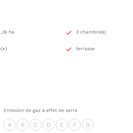
1,36 ha
3 chambre(s)
(x)
terrasse
Emission de gaz à effet de serre
A
B
C
D
E
F
G