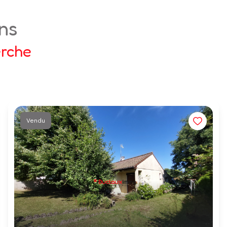
ens
erche
Vendu