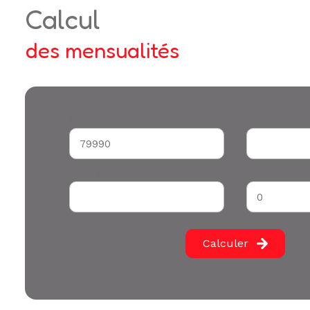
calcul
des mensualités
Montant du crédit*
Durée (années
Votre apport *
Taux d'emprun
Calculer
* Champs obligatoires