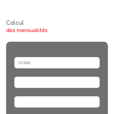
calcul
des mensualités
Montant du crédit*
Durée (années) *
Votre apport *
Taux d'emprunt (%) *