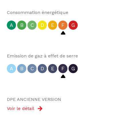
Consommation énergétique
A
B
C
D
E
F
G
Emission de gaz à effet de serre
A
B
C
D
E
F
G
DPE ANCIENNE VERSION
Voir le détail