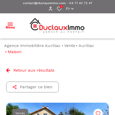
contact@duclauximmo.com
-
04 71 43 72 47
0
Fr
Menu
Agence immobilière Aurillac
Vente
Aurillac
ACCUEIL
Maison
NOS
BIENS À
Retour aux résultats
VENDRE
NOS
Partager ce bien
BIENS
VENDUS
ESTIMATION
Vendu