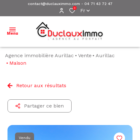
contact@duclauximmo.com
-
04 71 43 72 47
0
Fr
Menu
Agence immobilière Aurillac
Vente
Aurillac
ACCUEIL
Maison
NOS
BIENS À
Retour aux résultats
VENDRE
NOS
Partager ce bien
BIENS
VENDUS
ESTIMATION
Vendu