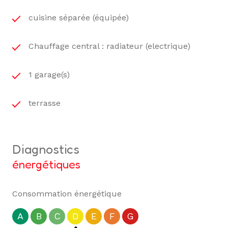
cuisine séparée (équipée)
Chauffage central : radiateur (electrique)
1 garage(s)
terrasse
diagnostics
énergétiques
Consommation énergétique
A
B
C
D
E
F
G