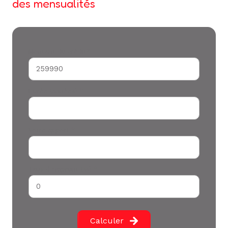
des mensualités
Montant du crédit*
Durée (années) *
Votre apport *
Taux d'emprunt (%) *
Calculer