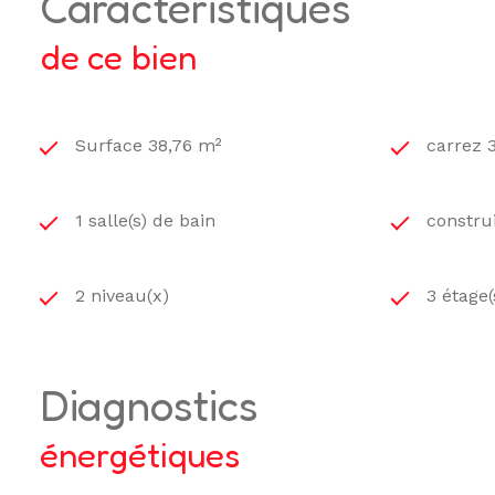
caractéristiques
de ce bien
Surface 38,76 m²
carrez 
1 salle(s) de bain
constru
2 niveau(x)
3 étage(
diagnostics
énergétiques