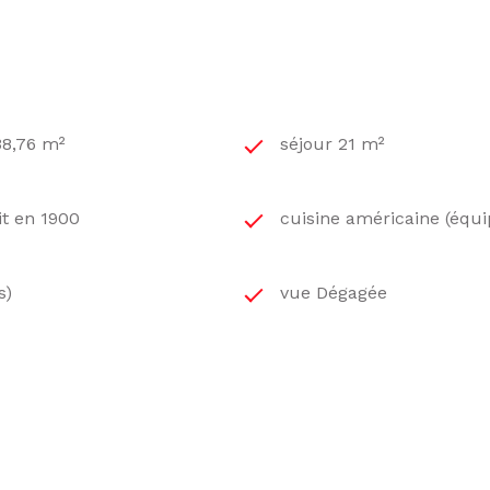
38,76 m²
séjour 21 m²
it en 1900
cuisine américaine (équi
s)
vue Dégagée