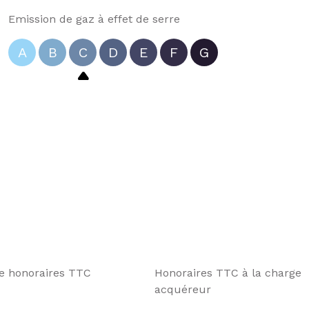
Emission de gaz à effet de serre
A
B
C
D
E
F
G
te honoraires TTC
Honoraires TTC à la charge
acquéreur