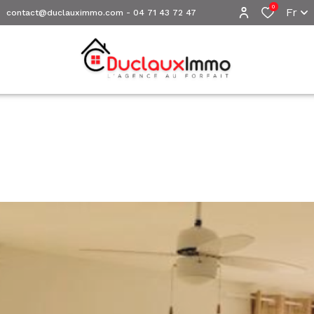
0
Fr
contact@duclauximmo.com
-
04 71 43 72 47