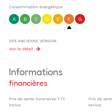
Consommation énergétique
A
B
C
D
E
F
G
DPE ANCIENNE VERSION
Voir le détail
informations
financières
Prix de vente honoraires TTC
Prix de ven
inclus
exclus