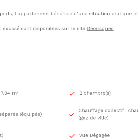
rts, l'appartement bénéficie d'une situation pratique et
t exposé sont disponibles sur le site
Géorisques
67,84 m²
2 chambre(s)
Chauffage collectif : cha
 séparée (équipée)
(gaz de ville)
s)
vue Dégagée