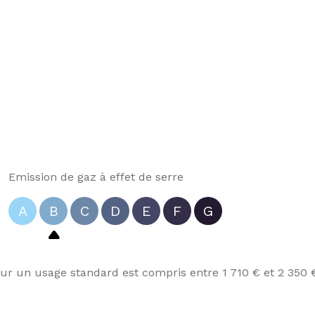
Emission de gaz à effet de serre
A
B
C
D
E
F
G
r un usage standard est compris entre 1 710 € et 2 350 €