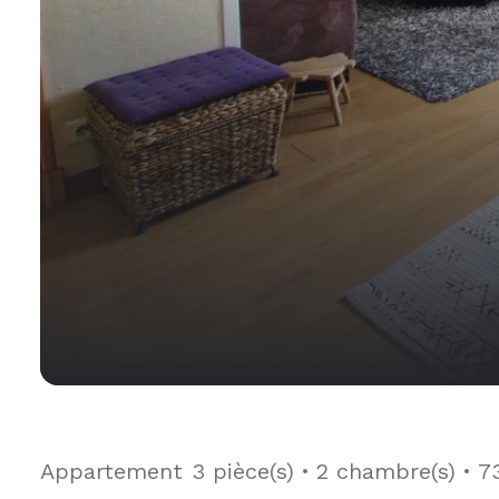
Appartement
3 pièce(s)
2 chambre(s)
7