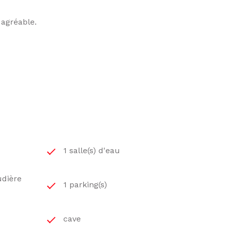
 agréable.
1 salle(s) d'eau
udière
1 parking(s)
cave