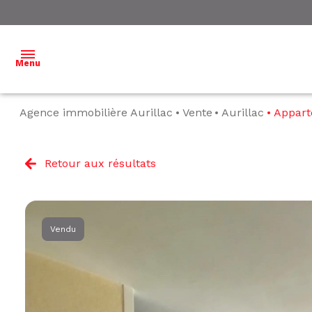
Menu
Agence immobilière Aurillac
Vente
Aurillac
Appar
ACCUEIL
NOS
Retour aux résultats
BIENS À
VENDRE
NOS
Vendu
BIENS
VENDUS
ESTIMATION
L'ÉQUIPE