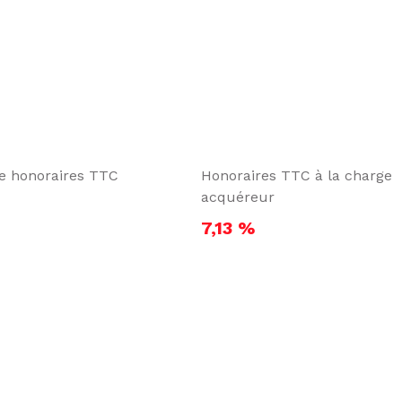
te honoraires TTC
Honoraires TTC à la charge
acquéreur
7,13 %