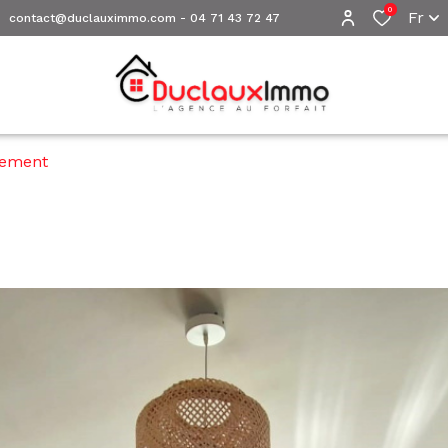
0
Fr
contact@duclauximmo.com
-
04 71 43 72 47
tement