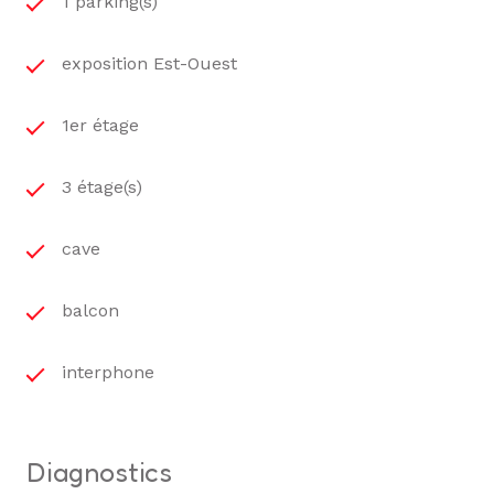
1 parking(s)
exposition Est-Ouest
1er étage
3 étage(s)
cave
balcon
interphone
diagnostics