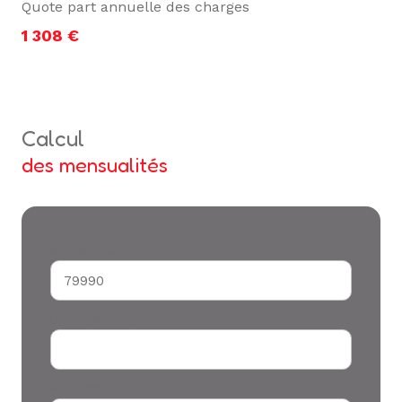
Quote part annuelle des charges
1 308 €
calcul
des mensualités
Montant du crédit*
Durée (années) *
Votre apport *