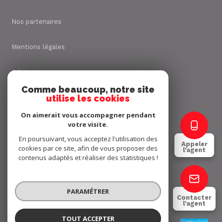
Nos partenaires
Mentions légales
Admin
Comme beaucoup, notre site
utilise les cookies
Nos honoraires
On aimerait vous accompagner pendant
Politique RGPD
votre visite.
En poursuivant, vous acceptez l'utilisation des
Appeler
cookies par ce site, afin de vous proposer des
Cookies
l'agent
contenus adaptés et réaliser des statistiques !
© 2026 | Tous droits réservés
PARAMÉTRER
Contacter
l'agent
Réalisé par
TOUT ACCEPTER