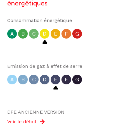
énergétiques
Consommation énergétique
A
B
C
D
E
F
G
Emission de gaz à effet de serre
A
B
C
D
E
F
G
DPE ANCIENNE VERSION
Voir le détail