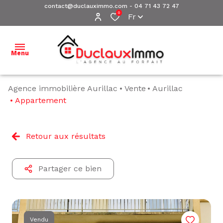
contact@duclauximmo.com
-
04 71 43 72 47
0
Fr
Menu
Agence immobilière Aurillac
Vente
Aurillac
ACCUEIL
Appartement
NOS
BIENS À
Retour aux résultats
VENDRE
NOS
Partager ce bien
BIENS
VENDUS
ESTIMATION
Vendu