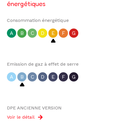
énergétiques
Consommation énergétique
A
B
C
D
E
F
G
Emission de gaz à effet de serre
A
B
C
D
E
F
G
DPE ANCIENNE VERSION
Voir le détail