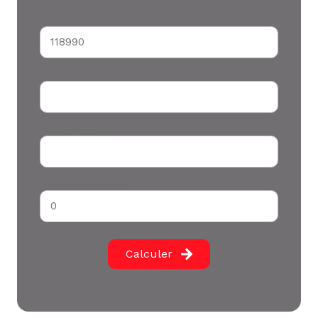
Montant du crédit*
Durée (années) *
Votre apport *
Taux d'emprunt (%) *
Calculer
* Champs obligatoires