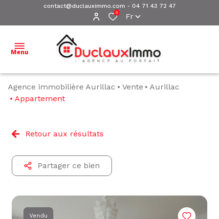
contact@duclauximmo.com
-
04 71 43 72 47
0
Fr
Menu
Agence immobilière Aurillac
Vente
Aurillac
ACCUEIL
Appartement
NOS
BIENS À
Retour aux résultats
VENDRE
NOS
Partager ce bien
BIENS
VENDUS
ESTIMATION
Vendu