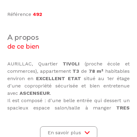
Référence
492
a propos
de ce bien
AURILLAC, Quartier
TIVOLI
(proche école et
commerces), appartement
T3
de
78 m²
habitables
environ en
EXCELLENT ETAT
situé au 1er étage
d'une copropriété sécurisée et bien entretenue
avec
ASCENSEUR
.
Il est composé : d'une belle entrée qui dessert un
spacieux espace salon/salle à manger
TRES
LUMINEUX
avec accès au
BALCON
, d'une cuisine
semi-équipée, de deux grandes chambres, d'une
salle d'eau, d'une buanderie, d'un WC séparés et
En savoir plus