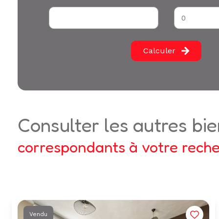
Votre apport *
Taux d'emprun
Calculer
* Champs obligatoires
consulter les autres bi
correspondants à votre rech
Vendu