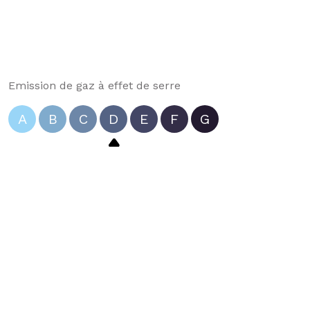
Emission de gaz à effet de serre
A
B
C
D
E
F
G