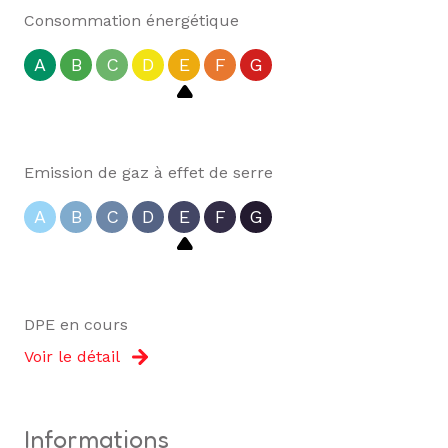
Consommation énergétique
A
B
C
D
E
F
G
Emission de gaz à effet de serre
A
B
C
D
E
F
G
DPE en cours
Voir le détail
informations