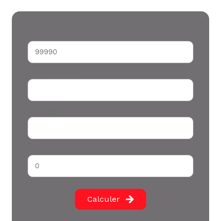
Montant du crédit*
Durée (années) *
Votre apport *
Taux d'emprunt (%) *
Calculer