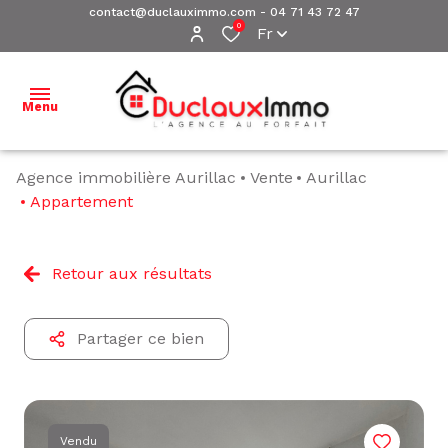
contact@duclauximmo.com
-
04 71 43 72 47
0
Fr
Menu
Agence immobilière Aurillac
Vente
Aurillac
ACCUEIL
Appartement
NOS
BIENS À
Retour aux résultats
VENDRE
NOS
Partager ce bien
BIENS
VENDUS
ESTIMATION
Vendu