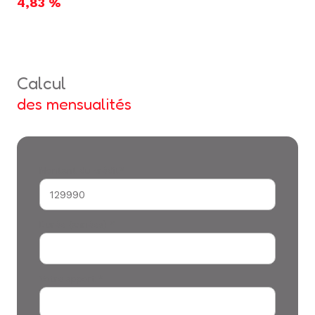
4,83 %
calcul
des mensualités
Montant du crédit*
Durée (années) *
Votre apport *