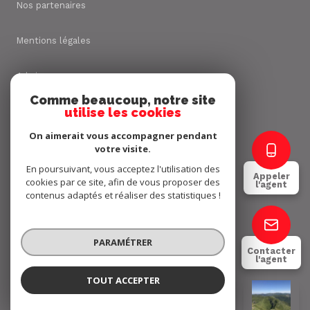
Nos partenaires
Mentions légales
Admin
Comme beaucoup, notre site
utilise les cookies
Nos honoraires
On aimerait vous accompagner pendant
Politique RGPD
votre visite.
En poursuivant, vous acceptez l'utilisation des
Appeler
cookies par ce site, afin de vous proposer des
Cookies
l'agent
contenus adaptés et réaliser des statistiques !
© 2026 | Tous droits réservés
PARAMÉTRER
Contacter
l'agent
Réalisé par
TOUT ACCEPTER
Jimmy FALIES
Négociateur