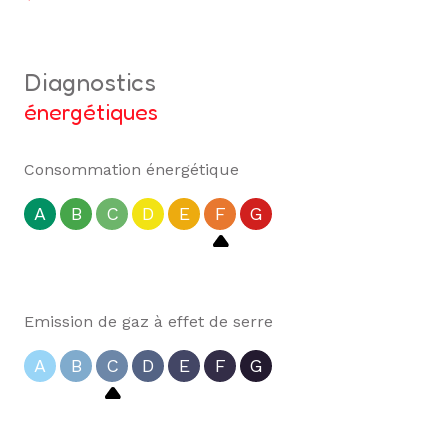
diagnostics
énergétiques
Consommation énergétique
A
B
C
D
E
F
G
Emission de gaz à effet de serre
A
B
C
D
E
F
G