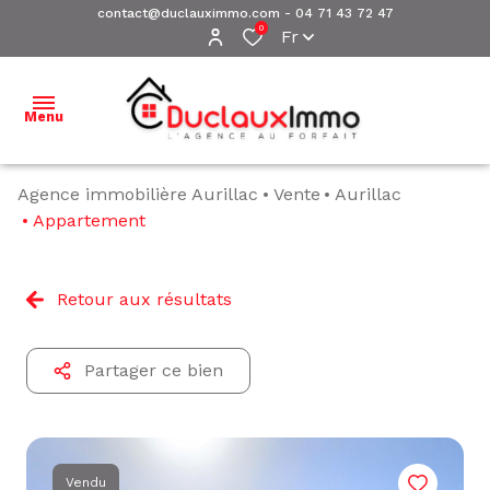
contact@duclauximmo.com
-
04 71 43 72 47
0
Fr
Menu
Agence immobilière Aurillac
Vente
Aurillac
ACCUEIL
Appartement
NOS
BIENS À
Retour aux résultats
VENDRE
NOS
Partager ce bien
BIENS
VENDUS
ESTIMATION
Vendu